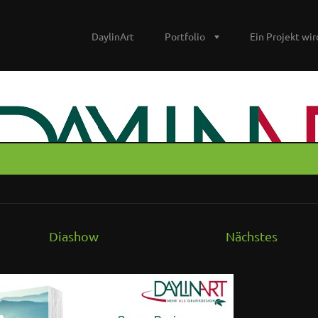
DaylinArt
Portfolio
Ein Projekt wird
Diashow
Nächstes