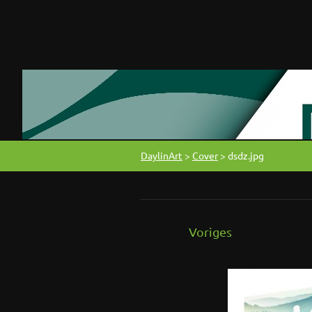
DaylinArt
>
Cover
>
dsdz.jpg
Voriges