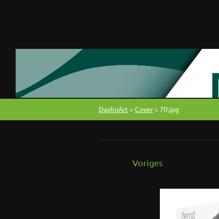
DaylinArt
>
Cover
>
70.jpg
Voriges