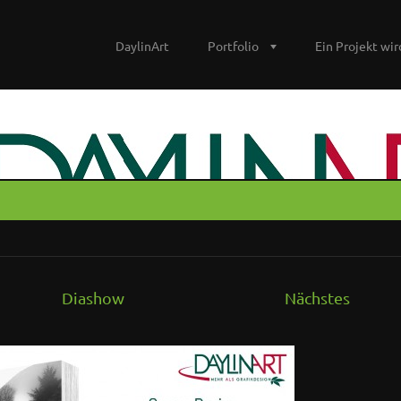
DaylinArt
Portfolio
Ein Projekt wird
Diashow
Nächstes