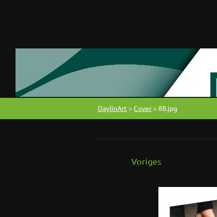
DaylinArt
>
Cover
>
88.jpg
Voriges