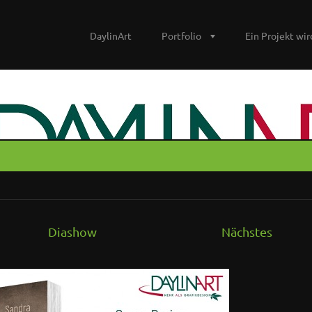
DaylinArt
Portfolio
Ein Projekt wird
Diashow
Nächstes